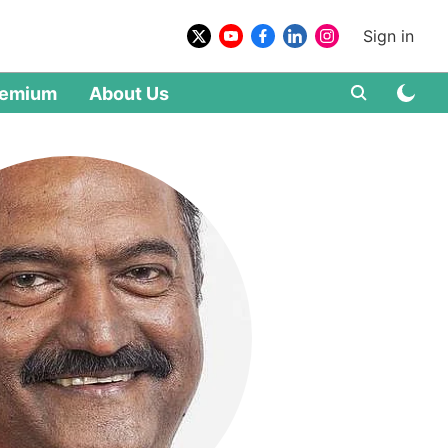
Sign in
remium
About Us