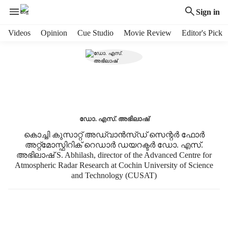
Sign in
H
Videos
Opinion
Cue Studio
Movie Review
Editor's Pick
e
a
d
e
r
m
e
ഡോ. എസ്. അഭിലാഷ്
n
u
കൊച്ചി കുസാറ്റ് അഡ്വാൻസ്ഡ് സെന്റർ ഫോർ
i
അറ്റ്മോസ്ഫിറിക് റെഡാർ ഡയറക്ടർ ഡോ. എസ്.
t
അഭിലാഷ് S. Abhilash, director of the Advanced Centre for
e
Atmospheric Radar Research at Cochin University of Science
and Technology (CUSAT)
m
s