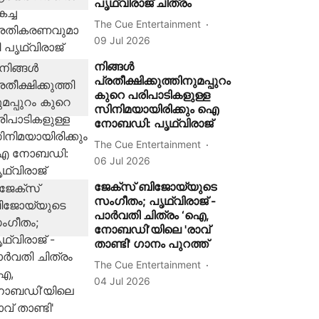
പൃഥ്വിരാജ് ചിത്രം
The Cue Entertainment
09 Jul 2026
നിങ്ങൾ
പ്രതീക്ഷിക്കുത്തിനുമപ്പുറം
കുറെ പരിപാടികളുള്ള
സിനിമയായിരിക്കും ഐ
നോബഡി: പൃഥ്വിരാജ്
The Cue Entertainment
06 Jul 2026
ജേക്സ് ബിജോയ്‌യുടെ
സംഗീതം; പൃഥ്വിരാജ് -
പാർവതി ചിത്രം ‘ഐ,
നോബഡി’യിലെ 'രാവ്
താണ്ടി' ഗാനം പുറത്ത്
The Cue Entertainment
04 Jul 2026