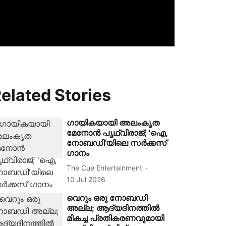
elated Stories
ഗായികയായി അലംകൃത
മേനോൻ പൃഥ്വിരാജ്; 'ഐ,
നോബഡി'യിലെ സർക്കസ്
ഗാനം
The Cue Entertainment
10 Jul 2026
വെറും ഒരു നോബഡി
അല്ല; ആദ്യദിനത്തിൽ
മികച്ച പ്രതികരണവുമായി