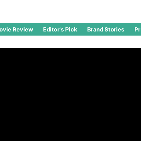
ovie Review
Editor's Pick
Brand Stories
P