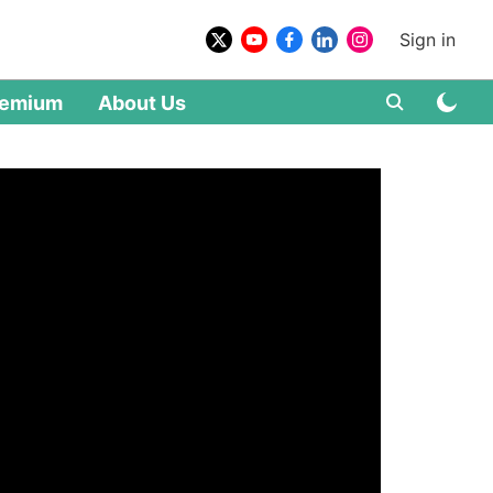
Sign in
remium
About Us