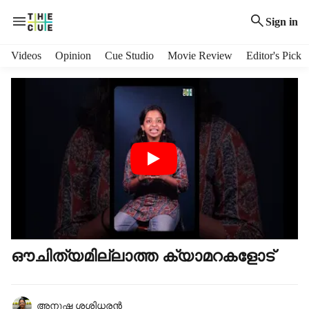
Sign in
H
Videos
Opinion
Cue Studio
Movie Review
Editor's Pick
e
a
d
e
r
m
e
n
u
i
t
e
m
ഔചിത്യമില്ലാത്ത ക്യാമറകളോട്
s
അനുഷ്ക ശശിധരൻ