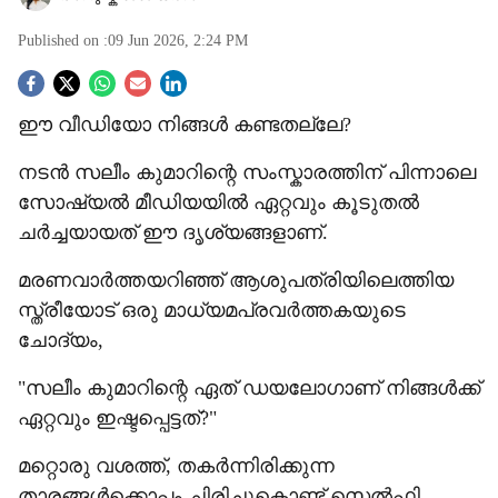
Published on :
09 Jun 2026, 2:24 PM
S
ഈ വീഡിയോ നിങ്ങൾ കണ്ടതല്ലേ?
o
നടൻ സലീം കുമാറിന്റെ സംസ്കാരത്തിന് പിന്നാലെ
c
സോഷ്യൽ മീഡിയയിൽ ഏറ്റവും കൂടുതൽ
i
ചർച്ചയായത് ഈ ദൃശ്യങ്ങളാണ്.
a
മരണവാർത്തയറിഞ്ഞ് ആശുപത്രിയിലെത്തിയ
l
സ്ത്രീയോട് ഒരു മാധ്യമപ്രവർത്തകയുടെ
ചോദ്യം,
s
"സലീം കുമാറിന്റെ ഏത് ഡയലോഗാണ് നിങ്ങൾക്ക്
h
ഏറ്റവും ഇഷ്ടപ്പെട്ടത്?"
a
മറ്റൊരു വശത്ത്, തകർന്നിരിക്കുന്ന
r
താരങ്ങൾക്കൊപ്പം ചിരിച്ചുകൊണ്ട് സെൽഫി