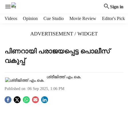
Sign in
H
Videos
Opinion
Cue Studio
Movie Review
Editor's Pick
e
a
ADVERTISEMENT / WIDGET
d
e
r
പിണറായി പരാജയപ്പെട്ട പൊലീസ്
m
വകുപ്പ്
e
n
u
ശ്രീജിത്ത് എം.കെ.
i
t
Published on :
06 Sep 2025, 1:06 PM
e
m
S
s
o
c