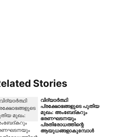
elated Stories
വിദ്യാർത്ഥി
പ്രക്ഷോഭങ്ങളുടെ പുതിയ
മുഖം: അംബേദ്കറും
ഭരണഘടനയും
പ്രതിരോധത്തിന്റെ
ആയുധങ്ങളാകുമ്പോൾ