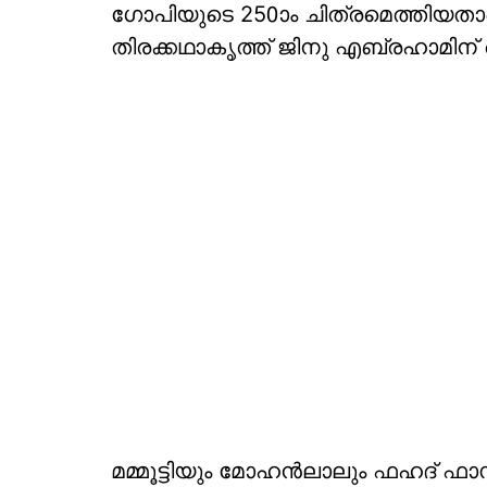
ഗോപിയുടെ 250ാം ചിത്രമെത്തിയതാണ
തിരക്കഥാകൃത്ത് ജിനു എബ്രഹാമിന്
മമ്മൂട്ടിയും മോഹന്‍ലാലും ഫഹദ് ഫാസ