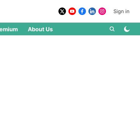
Sign in
remium
About Us