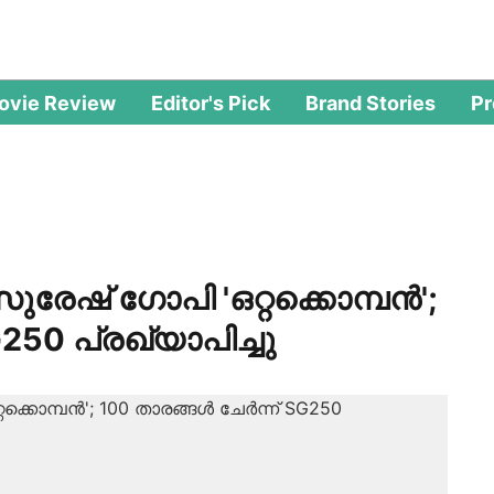
ovie Review
Editor's Pick
Brand Stories
P
ുരേഷ് ഗോപി 'ഒറ്റക്കൊമ്പന്‍';
SG250 പ്രഖ്യാപിച്ചു