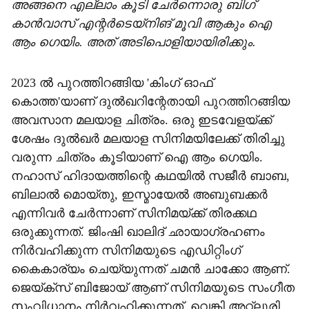
അങ്ങനെ എല്ലാം കൂടി ചേർന്നൊരു ബിഗ്
കാൻവാസ്‌ എന്റർടെയ്നിങ് മൂവി ആകും ഐ
ആം ഗെയിം. അത് അടിപൊളിയായിരിക്കും.
2023 ൽ പുറത്തിറങ്ങിയ 'കിംഗ് ഓഫ്
കൊത്ത'യാണ് ദുൽഖറിന്റേതായി പുറത്തിറങ്ങിയ
അവസാന മലയാള ചിത്രം. ഒരു ഇടവേളയ്ക്ക്
ശേഷം ദുൽഖർ മലയാള സിനിമയിലേക്ക് തിരിച്ചു
വരുന്ന ചിത്രം കൂടിയാണ് ഐ ആം ​ഗെയിം.
നഹാസ് ഹിദായത്തിന്റെ കഥയിൽ സജീർ ബാബ,
ബിലാൽ മൊയ്‌തു, ഇസ്മായേൽ അബുബക്കർ
എന്നിവർ ചേർന്നാണ് സിനിമയ്ക്ക് തിരക്കഥ
ഒരുക്കുന്നത്. ജിംഷി ഖാലിദ് ഛായാഗ്രഹണം
നിർവഹിക്കുന്ന സിനിമയുടെ എഡിറ്റിംഗ്
കൈകാര്യം ചെയ്യുന്നത് ചമൻ ചാക്കോ ആണ്.
ജെയ്ക്സ് ബിജോയ് ആണ് സിനിമയുടെ സം​ഗീത
സംവിധാനം നിർവഹിക്കുന്നത്. വെങ്കി അറ്റ്ലൂരി