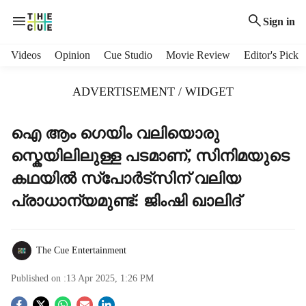
Sign in
H
Videos
Opinion
Cue Studio
Movie Review
Editor's Pick
e
a
ADVERTISEMENT / WIDGET
d
e
r
ഐ ആം ഗെയിം വലിയൊരു
m
സ്കെയിലിലുള്ള പടമാണ്, സിനിമയുടെ
e
n
കഥയില്‍ സ്‌പോര്‍ട്‌സിന് വലിയ
u
പ്രാധാന്യമുണ്ട്: ജിംഷി ഖാലിദ്
i
t
e
m
The Cue Entertainment
s
Published on :
13 Apr 2025, 1:26 PM