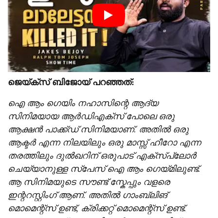
ജെയ്ക്സ് ബിജോയ് പറഞ്ഞത്:
ഐ ആം ഗെയിം നഹാസിന്റെ ആദ്യ
സിനിമയായ ആർഡിഎക്സ് പോലെ ഒരു
ആക്ഷൻ പാക്ക്ഡ് സിനിമയാണ്. അതിൽ ഒരു
ആക്ടർ എന്ന നിലയിലും ഒരു മാസ്സ് ഹീറോ എന്ന
തരത്തിലും ദുൽഖറിന് ഒരുപാട് എക്സ്പ്ലോർ
ചെയ്യാനുള്ള സ്പേസ് ഐ ആം ഗെയ്മിലുണ്ട്.
ആ സിനിമയുടെ സൗണ്ട് സ്കേപ്പും വളരെ
ഇന്ററസ്റ്റിം​ഗ് ആണ്. അതിൽ ​ഗാംബ്ലിങ്
മൊമെന്റ്‌സ്‌ ഉണ്ട്, ക്രിക്കറ്റ് മൊമെന്റ്‌സ്‌ ഉണ്ട്.