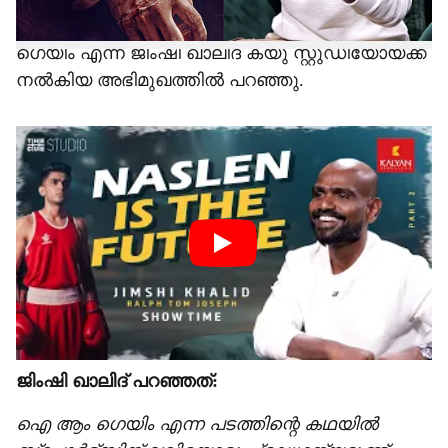
ബഡ്ജറ്റിൽ ഒരുങ്ങുന്ന ചിത്രമാണ് ഐ ആം ​
ഗെയിം എന്ന് ജിംഷി ഖാലിദ് ക്യു സ്റ്റുഡിയോയ്ക്ക്
നൽകിയ അഭിമുഖത്തിൽ പറഞ്ഞു.
ജിംഷി ഖാലിദ് പറഞ്ഞത്:
ഐ ആം ഗെയിം എന്ന പടത്തിന്റെ കഥയില്‍