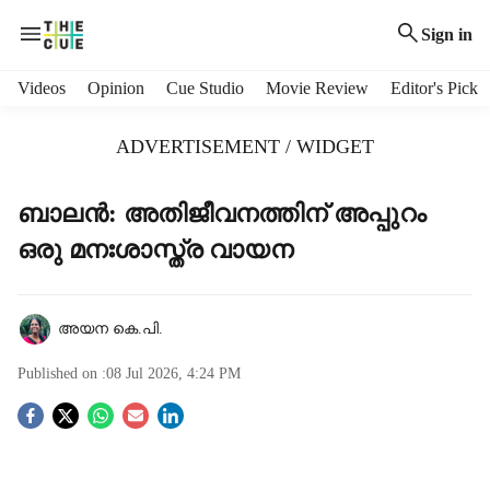
Sign in
H
Videos
Opinion
Cue Studio
Movie Review
Editor's Pick
e
a
ADVERTISEMENT / WIDGET
d
e
r
ബാലന്‍: അതിജീവനത്തിന് അപ്പുറം
m
ഒരു മനഃശാസ്ത്ര വായന
e
n
u
i
അയന കെ.പി.
t
e
Published on :
08 Jul 2026, 4:24 PM
m
S
s
o