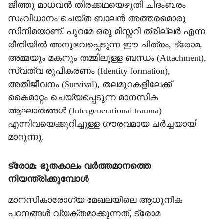
ജിത്തു മാധവന്‍ തിരക്കഥയെഴുതി ചിദംബരം
സംവിധാനം ചെയ്ത ബാലന്‍ അത്തരമൊരു
സിനിമയാണ്. പുറമേ ഒരു മിസ്റ്ററി ത്രില്ലര്‍ എന്ന
രീതിയില്‍ അനുഭവപ്പെടുന്ന ഈ ചിത്രം, ട്രോമ,
അമ്മയും മകനും തമ്മിലുള്ള ബന്ധം (Attachment),
സ്വത്വ രൂപീകരണം (Identity formation),
അതിജീവനം (Survival), തലമുറകളിലേക്ക്
കൈമാറ്റം ചെയ്യപ്പെടുന്ന മാനസിക
ആഘാതങ്ങള്‍ (Intergenerational trauma)
എന്നിവയെക്കുറിച്ചുള്ള ഗൗരവമായ ചര്‍ച്ചയായി
മാറുന്നു.
ട്രോമ: ഭൂതകാലം വര്‍ത്തമാനത്തെ
നിയന്ത്രിക്കുമ്പോള്‍
മാനസികാരോഗ്യ മേഖലയിലെ ആധുനിക
പഠനങ്ങള്‍ വ്യക്തമാക്കുന്നത്, ട്രോമ