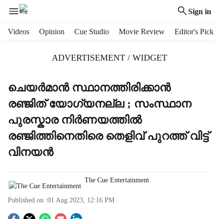
Sign in
H
Videos
Opinion
Cue Studio
Movie Review
Editor's Pick
e
a
ADVERTISEMENT / WIDGET
d
e
r
ചെയർമാൻ സ്ഥാനത്തിരിക്കാൻ
m
രഞ്ജിത് യോ​ഗ്യനല്ല ; സംസ്ഥാന
e
n
പുരസ്കാര നിർണയത്തിൽ
u
രഞ്ജിത്തിനെതിരെ തെളിവ് പുറത്ത് വിട്ട്
i
t
വിനയൻ
e
m
s
The Cue Entertainment
Published on :
01 Aug 2023, 12:16 PM