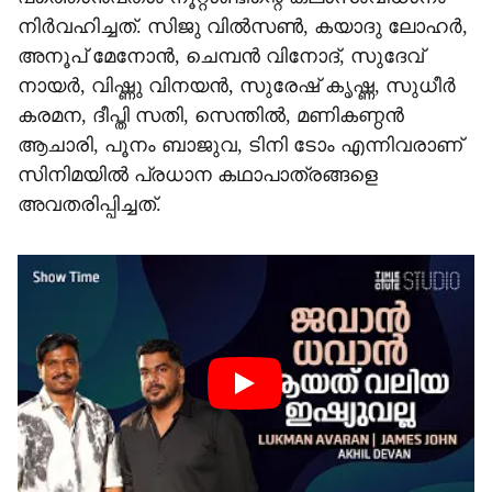
നിർവഹിച്ചത്. സിജു വിൽസൺ, കയാദു ലോഹർ,
അനൂപ് മേനോൻ, ചെമ്പൻ വിനോദ്, സുദേവ്
നായർ, വിഷ്ണു വിനയൻ, സുരേഷ് കൃഷ്ണ, സുധീർ
കരമന, ദീപ്തി സതി, സെന്തിൽ, മണികണ്ഠൻ
ആചാരി, പൂനം ബാജുവ, ടിനി ടോം എന്നിവരാണ്
സിനിമയിൽ പ്രധാന കഥാപാത്രങ്ങളെ
അവതരിപ്പിച്ചത്.