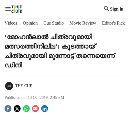
Sign in
H
Videos
Opinion
Cue Studio
Movie Review
Editor's Pick
e
a
‘മോഹന്‍ലാല്‍ ചിത്രവുമായി
d
മത്സരത്തിനില്ല’; കൂടത്തായ്
e
r
ചിത്രവുമായി മുന്നോട്ട് തന്നെയെന്ന്
m
ഡിനി
e
n
u
i
THE CUE
t
e
Published on :
10 Oct 2019, 2:45 PM
m
S
s
o