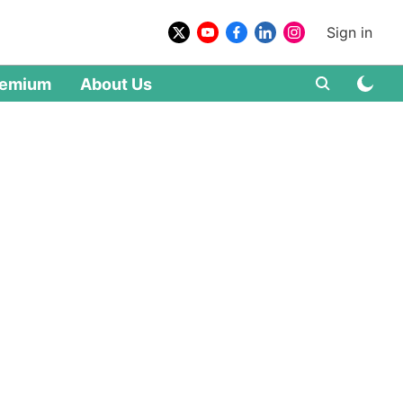
Sign in
remium
About Us