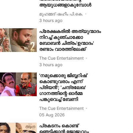
ആയുധങ്ങളാകുമ്പോൾ
മുഹമ്മദ് ഷഹീം പി.കെ.
3 hours ago
പ്രേക്ഷകരിൽ അത്യുന്മാദം
നിറച്ച് കുഞ്ചാക്കോ
ബോബൻ ചിത്രം'ഉന്മാദം'
രണ്ടാം വാരത്തിലേക്ക്
The Cue Entertainment
3 hours ago
'നമുക്കൊരു ജിബ്ബറിഷ്
കൊണ്ടുവരാം എന്ന്
പ്രിയൻ'; 'ചന്ദ്രലേഖ'
ഗാനത്തിന്റെ ഓർമ്മ
പങ്കുവെച്ച് ബേണി
The Cue Entertainment
05 Aug 2026
പ്രകടനം കൊണ്ട്
ഞെട്ടിക്കാൻ ജോജുവും