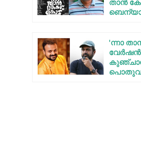
താന്‍ ക
ബെന്യാമ
'ന്നാ ത
വേര്‍ഷന്‍
കുഞ്ചാക
പൊതുവാള