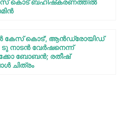
േസ് കൊട് ബഹിഷ്‌കരണത്തില്‍
ിന്‍
ാന്‍ കേസ് കൊട്', ആന്‍ഡ്രോയിഡ്
 ടു നാടന്‍ വേര്‍ഷനെന്ന്
്കോ ബോബന്‍; രതീഷ്
്‍ ചിത്രം