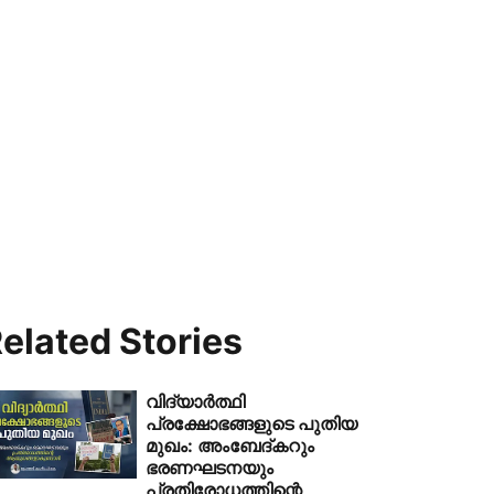
elated Stories
വിദ്യാർത്ഥി
പ്രക്ഷോഭങ്ങളുടെ പുതിയ
മുഖം: അംബേദ്കറും
ഭരണഘടനയും
പ്രതിരോധത്തിന്റെ