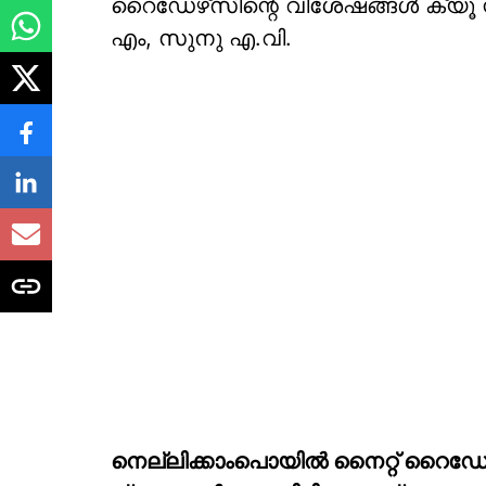
റൈഡേഴ്‌സിന്റെ വിശേഷങ്ങൾ ക്യൂ സ്
എം, സുനു എ.വി.
നെല്ലിക്കാംപൊയിൽ നൈറ്റ് റൈഡേ