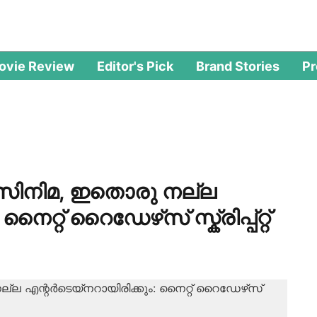
ovie Review
Editor's Pick
Brand Stories
P
സിനിമ, ഇതൊരു നല്ല
റ്റ് റൈഡേഴ്‌സ് സ്ക്രിപ്പ്റ്റ്