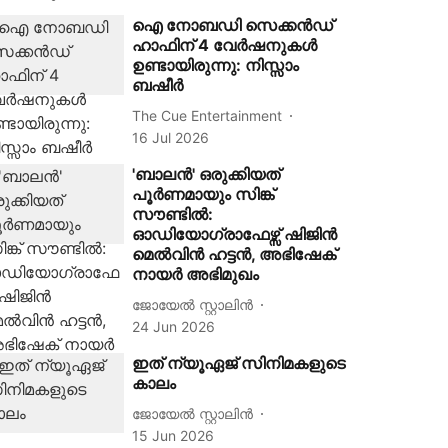
ഐ നോബഡി സെക്കന്‍ഡ്
ഹാഫിന് 4 വേര്‍ഷനുകള്‍
ഉണ്ടായിരുന്നു: നിസ്സാം
ബഷീർ
The Cue Entertainment
16 Jul 2026
'ബാലൻ' ഒരുക്കിയത്
പൂർണമായും സിങ്ക്
സൗണ്ടിൽ:
ഓഡിയോഗ്രാഫേഴ്സ് ഷിജിൻ
മെൽവിൻ ഹട്ടൻ, അഭിഷേക്
നായർ അഭിമുഖം
ജോയേൽ സ്റ്റാലിൻ
24 Jun 2026
ഇത് ന്യൂഏജ് സിനിമകളുടെ
കാലം
ജോയേൽ സ്റ്റാലിൻ
15 Jun 2026