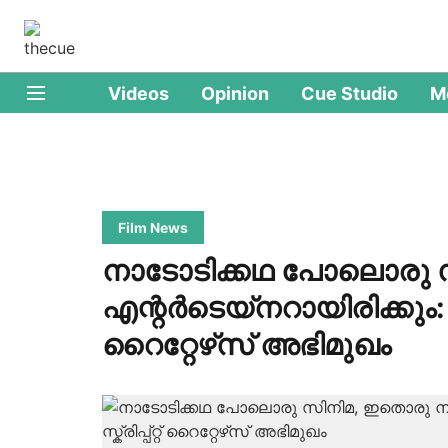
Videos
Opinion
Cue Studio
M
Film News
നാടോടിക്കഥ പോലൊരു 
എന്റർടെയ്നറായിരിക്കും: നൈ
റൈറ്റേഴ്‌സ് അഭിമുഖം