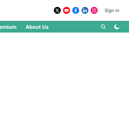
Sign in
remium
About Us