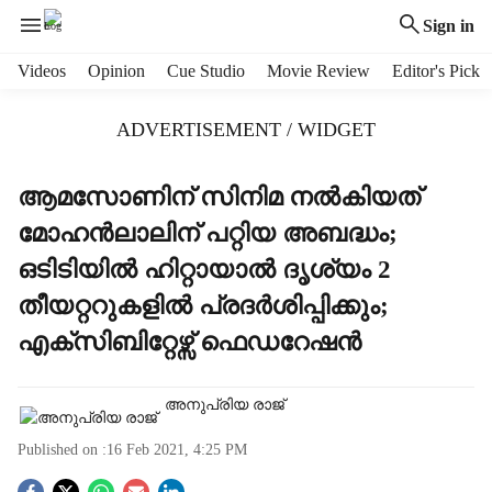
Sign in
H
Videos
Opinion
Cue Studio
Movie Review
Editor's Pick
e
a
ADVERTISEMENT / WIDGET
d
e
r
ആമസോണിന് സിനിമ നൽകിയത്
m
മോഹൻലാലിന് പറ്റിയ അബദ്ധം;
e
n
ഒടിടിയിൽ ഹിറ്റായാൽ ദൃശ്യം 2
u
തീയറ്ററുകളിൽ പ്രദർശിപ്പിക്കും;
i
t
എക്സിബിറ്റേഴ്സ് ഫെഡറേഷൻ
e
m
s
അനുപ്രിയ രാജ്‌
Published on :
16 Feb 2021, 4:25 PM