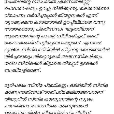
ചേംബറിന്റെ നിലപാടിൽ എക്സിബിറ്റേഴ്സ്
ഫെഡറേഷനും ഉറച്ചു നിൽക്കുന്നു. കൊറോണോ
വ്യാപനം വർധിച്ചപ്പോൾ തീയറ്ററുകൾ എന്ന്
തുറക്കുമെന്ന കാര്യത്തിൽ ഉറപ്പില്ലാതെ വന്നു.
അത്തരമൊരു പ്രതിസന്ധി ഘട്ടത്തിലാണ്
ആമസോണിന്റെ ഓഫർ സ്വീകരിച്ചത്. അത്
മോഹൻലാലിന് പറ്റിപ്പോയ തെറ്റാണ്. എന്നാൽ
ദൃശ്യം സിനിമ ഒടിടിയിൽ ഹിറ്റാവുകയാണെങ്കിൽ
തീർച്ചയായും തീയറ്ററുകൾ അത് സ്വീകരിക്കും.
നല്ല സിനിമകൾ കിട്ടാതെ തീയറ്റർ ഉടമകൾ
ബുദ്ധിമുട്ടിലാണ് .
ഭൂരിപക്ഷം സിനിമ പ്രേമികളും ഒടിടിയിൽ സിനിമ
കാണുന്നതിനോട് താത്പര്യമില്ലാത്തവരാണ്.
തീയറ്ററിൽ സിനിമ കാണുന്നതിന്റെ സുഖം
ചാനലിലോ, ഫോണിലോ കാണുമ്പോൾ
ഉണ്ടാവുകയില്ല. തീയറ്ററിൽ പടം റിലീസ്