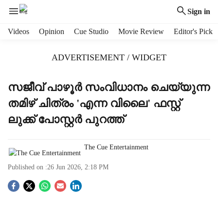
Sign in
H
Videos
Opinion
Cue Studio
Movie Review
Editor's Pick
e
a
ADVERTISEMENT / WIDGET
d
e
r
സജീവ് പാഴൂര്‍ സംവിധാനം ചെയ്യുന്ന
m
തമിഴ് ചിത്രം 'എന്ന വിലൈ' ഫസ്റ്റ്
e
n
ലുക്ക് പോസ്റ്റര്‍ പുറത്ത്
u
i
t
The Cue Entertainment
e
Published on :
26 Jun 2026, 2:18 PM
m
s
S
o