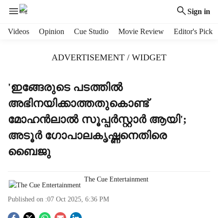
Sign in
H
Videos
Opinion
Cue Studio
Movie Review
Editor's Pick
e
a
ADVERTISEMENT / WIDGET
d
e
r
'ഇങ്ങേരുടെ പടത്തിൽ
m
അഭിനയിക്കാത്തതുകൊണ്ട്
e
n
മോഹൻലാൽ സൂപ്പർസ്റ്റാർ ആയി';
u
അടൂർ ഗോപാലകൃഷ്ണനെതിരെ
i
t
ബൈജു
e
m
s
The Cue Entertainment
Published on :
07 Oct 2025, 6:36 PM