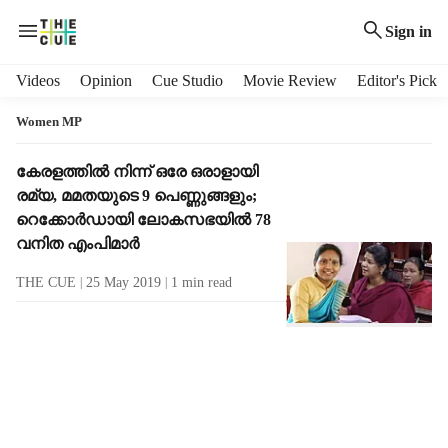
Sign in
H
Videos
Opinion
Cue Studio
Movie Review
Editor's Pick
e
a
Women MP
d
e
T
കേരളത്തില്‍ നിന്ന് ഒരേ ഒരാളായി
r
a
രമ്യ, മമതയുടെ 9 പെണ്ണുങ്ങളും;
m
g
റെക്കോര്‍ഡായി ലോകസഭയില്‍ 78
e
R
വനിത എംപിമാര്‍
n
e
u
s
THE CUE
25 May 2019
1
min read
i
u
t
l
e
t
m
s
s