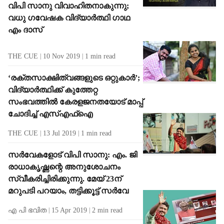
വിപി സാനു വിവാഹിതനാകുന്നു;
വധു ഗവേഷക വിദ്യാര്‍ത്ഥി ഗാഥ
എം ദാസ്
THE CUE
10 Nov 2019
1
min read
‘രക്തസാക്ഷിത്വങ്ങളുടെ ഒറ്റുകാര്‍’;
വിദ്യാര്‍ത്ഥിക്ക് കുത്തേറ്റ
സംഭവത്തില്‍ കേരളജനതയോട് മാപ്പ്
ചോദിച്ച് എസ്എഫ്‌ഐ
THE CUE
13 Jul 2019
1
min read
സര്‍വേകളോട് വിപി സാനു: എം. ജി
രാധാകൃഷ്ണന്റെ അനുശോചനം
സ്വീകരിച്ചിരിക്കുന്നു. മേയ് 23ന്
മറുപടി പറയാം, തട്ടിക്കൂട്ട് സര്‍വേ
എ പി ഭവിത
15 Apr 2019
2
min read