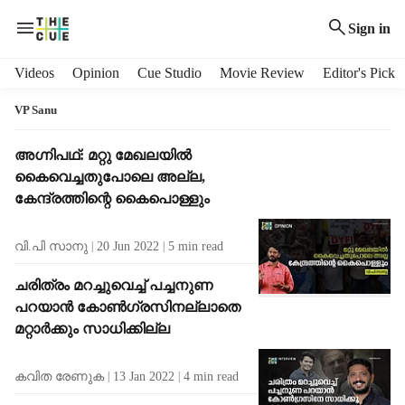
Sign in
H
Videos
Opinion
Cue Studio
Movie Review
Editor's Pick
e
a
VP Sanu
d
e
T
അഗ്നിപഥ്: മറ്റു മേഖലയില്‍
r
a
കൈവെച്ചതുപോലെ അല്ല,
m
g
കേന്ദ്രത്തിന്റെ കൈപൊള്ളും
e
R
n
e
വി.പി സാനു
20 Jun 2022
5
min read
u
s
i
u
ചരിത്രം മറച്ചുവെച്ച് പച്ചനുണ
t
l
പറയാന്‍ കോണ്‍ഗ്രസിനല്ലാതെ
e
t
m
മറ്റാര്‍ക്കും സാധിക്കില്ല
s
s
കവിത രേണുക
13 Jan 2022
4
min read