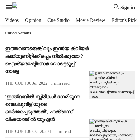
Sign in
H
Videos
Opinion
Cue Studio
Movie Review
Editor's Pick
e
a
United Nations
d
e
T
ഇത്തവണയെങ്കിലും ഇന്ത്യ ക്വിയര്‍
r
a
കമ്മ്യൂണിറ്റിക്ക് ഒപ്പം നില്‍ക്കുമോ ?
m
g
ഐക്യരാഷ്ട്രസഭ വോട്ടെടുപ്പ്
e
R
നാളെ
n
e
u
s
THE CUE
06 Jul 2022
1
min read
i
u
t
l
'ഇന്ത്യയില്‍ സ്ത്രീകള്‍ നേരിടുന്ന
e
t
വെല്ലുവിളിയുടെ
m
s
ഓര്‍മ്മപ്പെടുത്തല്‍', ഹത്രാസ്
s
വിഷയത്തില്‍ യുഎന്‍
THE CUE
06 Oct 2020
1
min read