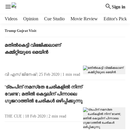
Sign in
H
Videos
Opinion
Cue Studio
Movie Review
Editor's Pick
e
a
Trump Gujrat Visit
d
e
T
മതില്‍കെട്ടി വിഭജിക്കലാണ്
r
a
കമ്മിറ്റിയുടെ മെയിന്‍
m
g
e
R
n
e
വി എസ് ജിനേഷ്‌
25 Feb 2020
1
min read
u
s
i
u
'ട്രംപിന് നമസ്‌തേ ചേരികളില്‍ നിന്ന്
t
l
വേണ്ട'; മതില്‍ കെട്ടലിന് പിന്നാലെ
e
t
m
ഗുജറാത്തില്‍ ചേരികള്‍ ഒഴിപ്പിക്കുന്നു
s
s
THE CUE
18 Feb 2020
2
min read