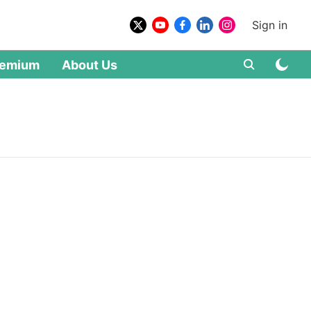
Sign in
remium
About Us