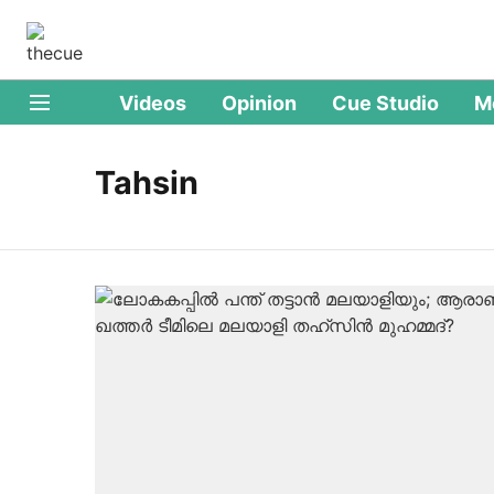
Videos
Opinion
Cue Studio
M
Tahsin