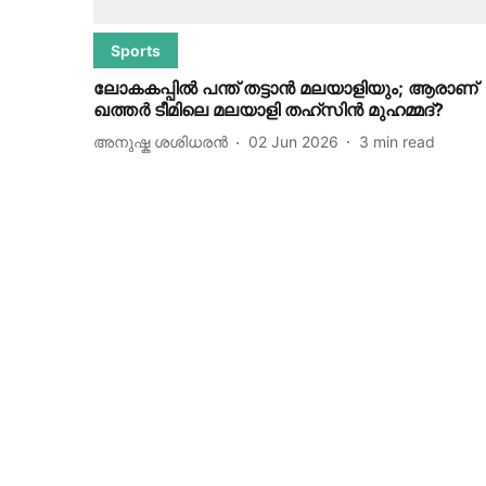
Sports
ലോകകപ്പിൽ പന്ത് തട്ടാൻ മലയാളിയും; ആരാണ്
ഖത്തർ ടീമിലെ മലയാളി തഹ്സിൻ മുഹമ്മദ്?
അനുഷ്ക ശശിധരൻ
02 Jun 2026
3
min read