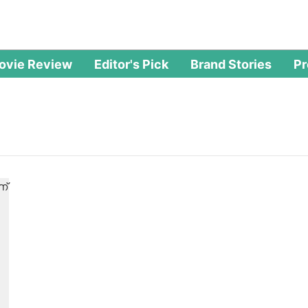
ovie Review
Editor's Pick
Brand Stories
P