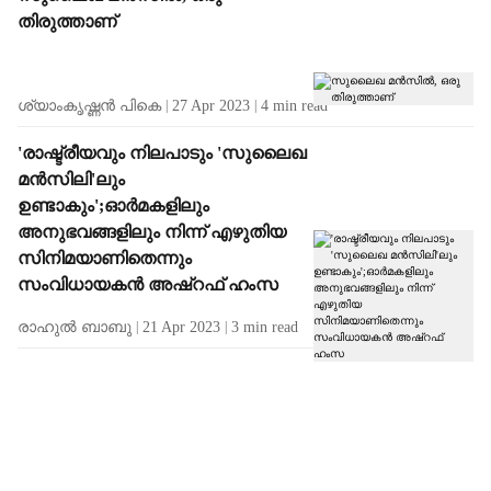
തിരുത്താണ്
ശ്യാംകൃഷ്ണന്‍ പികെ
27 Apr 2023
4
min read
'രാഷ്ട്രീയവും നിലപാടും 'സുലൈഖ
മൻസിലി'ലും
ഉണ്ടാകും';ഓർമകളിലും
അനുഭവങ്ങളിലും നിന്ന് എഴുതിയ
സിനിമയാണിതെന്നും
സംവിധായകൻ അഷ്‌റഫ് ഹംസ
രാഹുല്‍ ബാബു
21 Apr 2023
3
min read