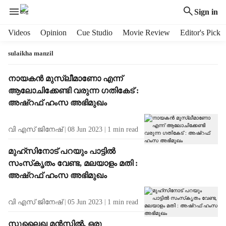
Sign in
H
Videos
Opinion
Cue Studio
Movie Review
Editor's Pick
e
a
sulaikha manzil
d
e
T
നായകന്‍ മുസ്ലീമാണോ എന്ന്
r
a
ആലോചിക്കേണ്ടി വരുന്ന ഗതികേട് :
m
g
അഷ്‌റഫ് ഹംസ അഭിമുഖം
e
R
n
e
വി എസ് ജിനേഷ്‌
08 Jun 2023
1
min read
u
s
i
u
മുഹ്‌സിനോട് പറയും പാട്ടില്‍
t
l
സംസ്‌കൃതം വേണ്ട, മലയാളം മതി :
e
t
m
അഷ്‌റഫ് ഹംസ അഭിമുഖം
s
s
വി എസ് ജിനേഷ്‌
05 Jun 2023
1
min read
സുലൈഖ മന്‍സില്‍, ഒരു