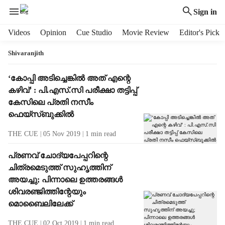
Sign in
H
Videos
Opinion
Cue Studio
Movie Review
Editor's Pick
e
a
Shivaranjith
d
e
T
‘കോപ്പി അടിച്ചെങ്കില്‍ അത് എന്റെ
r
a
കഴിവ്’ : പി.എസ്.സി പരീക്ഷാ തട്ടിപ്പ്
m
g
കേസിലെ പ്രതി നസീം
e
R
ഫെയ്‌സ്ബുക്കില്‍
n
e
u
s
THE CUE
05 Nov 2019
1
min read
i
u
t
l
പ്രണവ് ചോദ്യപേപ്പറിന്റെ
e
t
ചിത്രമെടുത്ത് സുഹൃത്തിന്
m
s
അയച്ചു; പിന്നാലെ ഉത്തരങ്ങള്‍
s
ശിവരഞ്ജിത്തിന്റേയും
മൊബൈലിലേക്ക്
THE CUE
02 Oct 2019
1
min read