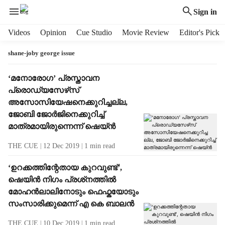
Sign in
H
Videos
Opinion
Cue Studio
Movie Review
Editor's Pick
e
a
shane-joby george issue
d
e
T
‘മനോരോഗ’ പ്രസ്താവന
r
a
പ്രൊഡ്യസേഴ്‌സ്
m
g
അസോസിയേഷനെക്കുറിച്ചല്ല,
e
R
ജോബി ജോര്‍ജിനെക്കുറിച്ച്
n
e
മാത്രമായിരുന്നെന്ന് ഷെയ്ന്‍
u
s
i
u
THE CUE
12 Dec 2019
1
min read
t
l
e
t
‘ഉറക്കത്തിന്റേതായ കുറവുണ്ട്’,
m
s
ഷെയിന്‍ നിഗം പ്രശ്‌നത്തില്‍
s
മോഹന്‍ലാലിനോടും ഫെഫ്കയോടും
സംസാരിക്കുമെന്ന് എ കെ ബാലന്‍
THE CUE
10 Dec 2019
1
min read