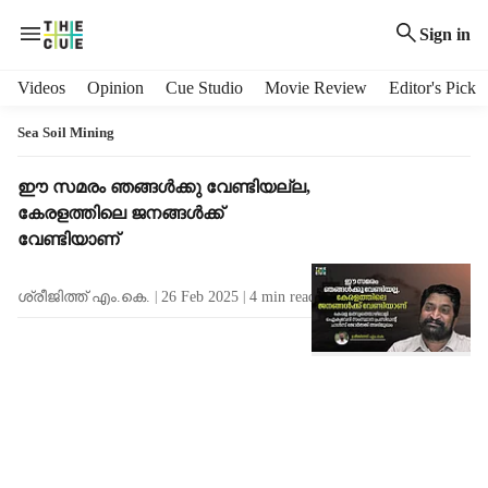
Sign in
H
Videos
Opinion
Cue Studio
Movie Review
Editor's Pick
e
a
Sea Soil Mining
d
e
T
ഈ സമരം ഞങ്ങള്‍ക്കു വേണ്ടിയല്ല,
r
a
കേരളത്തിലെ ജനങ്ങള്‍ക്ക്
m
g
വേണ്ടിയാണ്
e
R
n
e
ശ്രീജിത്ത് എം.കെ.
26 Feb 2025
4
min read
u
s
i
u
t
l
e
t
m
s
s