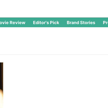
ovie Review
Editor's Pick
Brand Stories
P