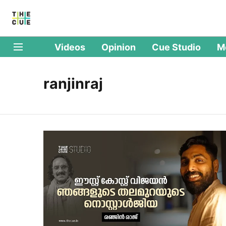
Videos
Opinion
Cue Studio
M
ranjinraj