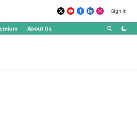
Sign in
remium
About Us