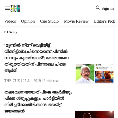
Sign in
H
Videos
Opinion
Cue Studio
Movie Review
Editor's Pick
e
a
PJ Army
d
e
T
‘മുന്നില്‍ നിന്ന് വെട്ടിയിട്ട്
r
a
വീണിട്ടില്ല,പിന്നെയാണ് പിന്നില്‍
m
g
നിന്നും കുത്തിയാല്‍’;ജയരാജനെ
e
R
തിരുത്തിയതിന് പിന്നാലെ പിജെ
n
e
ആര്‍മി
u
s
i
u
THE CUE
27 Jun 2019
2
min read
t
l
e
t
തലവേദനയായത് പിജെ ആര്‍മിയും
m
s
പിജെ ഗ്രൂപ്പുകളും; പാര്‍ട്ടിയില്‍
s
തിരിച്ചടിക്കാതിരിക്കാന്‍ തടയിട്ട്
ജയരാജന്‍