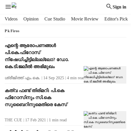
Sign in
H
Videos
Opinion
Cue Studio
Movie Review
Editor's Pick
e
a
P k Firos
d
e
T
എന്റെ ആരോപണങ്ങള്‍
r
a
പി.കെ.ഫിറോസ്
m
g
നിഷേധിച്ചിട്ടില്ലല്ലോ? ഡോ.
e
R
കെ.ടി.ജലീല്‍ അഭിമുഖം
n
e
u
s
ശ്രീജിത്ത് എം.കെ.
14 Sep 2025
4
min read
i
u
t
l
കത്വ ഫണ്ട് തിരിമറി: പി.കെ
e
t
ഫിറോസിനും സി.കെ
m
s
സുബൈറിനുമെതിരെ കേസ്
s
THE CUE
17 Feb 2021
1
min read