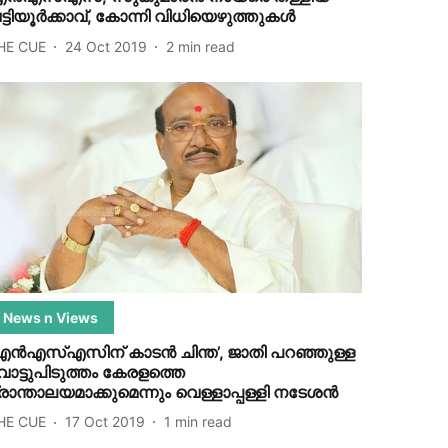
ട്ടിയൂര്‍ക്കാവ്, കോന്നി വിധിയെഴുത്തുകള്‍
HE CUE
24 Oct 2019
2
min read
News n Views
എന്‍എസ്എസിന് കാടന്‍ ചിന്ത’, ജാതി പറഞ്ഞുള്ള
ോട്ടുപിടുത്തം കേരളത്തെ
്രാന്താലയമാക്കുമെന്നും വെള്ളാപ്പള്ളി നടേശന്‍
HE CUE
17 Oct 2019
1
min read