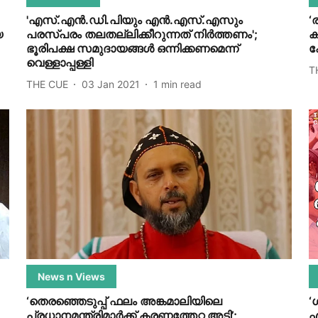
'എസ്.എന്‍.ഡി.പിയും എന്‍.എസ്.എസും
‘
യ
പരസ്പരം തലതല്ലിക്കീറുന്നത് നിര്‍ത്തണം';
ക
ഭൂരിപക്ഷ സമുദായങ്ങള്‍ ഒന്നിക്കണമെന്ന്
ക
വെള്ളാപ്പള്ളി
T
THE CUE
03 Jan 2021
1
min read
News n Views
‘തെരഞ്ഞെടുപ്പ് ഫലം അങ്കമാലിയിലെ
‘
പ്രധാനമന്ത്രിമാര്‍ക്ക് കരണത്തേറ്റ അടി’;
എ