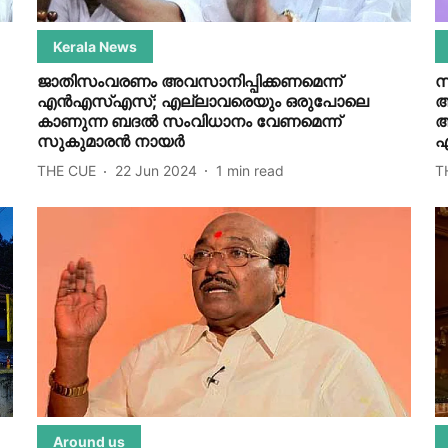
Kerala News
ജാതിസംവരണം അവസാനിപ്പിക്കണമെന്ന്
സ
എന്‍എസ്എസ്; എല്ലാവരെയും ഒരുപോലെ
അ
കാണുന്ന ബദല്‍ സംവിധാനം വേണമെന്ന്
ആ
സുകുമാരന്‍ നായര്‍
എ
THE CUE
22 Jun 2024
1
min read
T
Around us