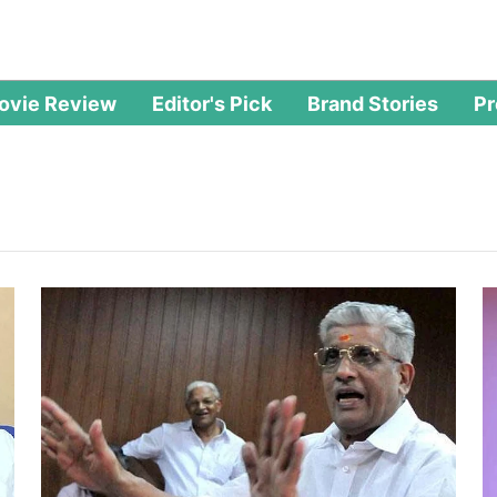
ovie Review
Editor's Pick
Brand Stories
P