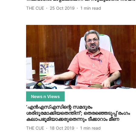
THE CUE
25 Oct 2019
1
min read
News n Views
‘എന്‍എസ്എസിന്റെ സമദൂരം
ശരിദൂരമാക്കിയതെന്തിന്’; തെരഞ്ഞെടുപ്പ് രംഗം
കലാപഭൂമിയാക്കരുതെന്നും ടീക്കാറാം മീണ
THE CUE
18 Oct 2019
1
min read