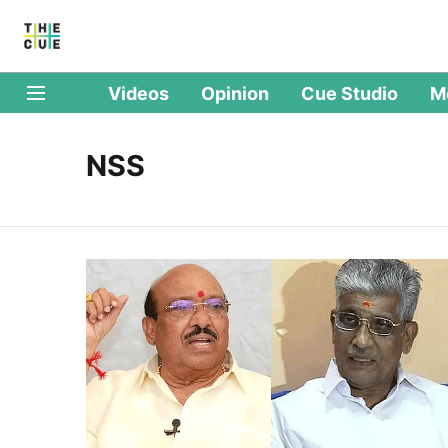
Videos
Opinion
Cue Studio
M
NSS