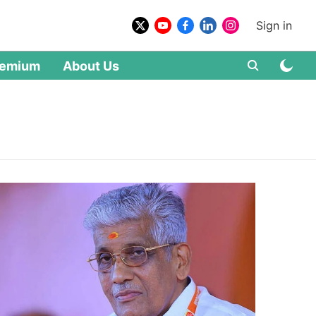
Sign in
remium
About Us