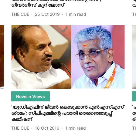
ഗീവര്‍ഗീസ് കൂറിലോസ്
വ
THE CUE
25 Oct 2019
1
min read
T
News n Views
‘യുഡിഎഫിന് ജീവന്‍ കൊടുക്കാന്‍ എന്‍എസ്എസ്
‘
ശ്രമം’; സിപിഎമ്മിന്റെ പരാതി തെരഞ്ഞെടുപ്പ്
വ
കമ്മീഷന്
ഭ
THE CUE
18 Oct 2019
1
min read
T