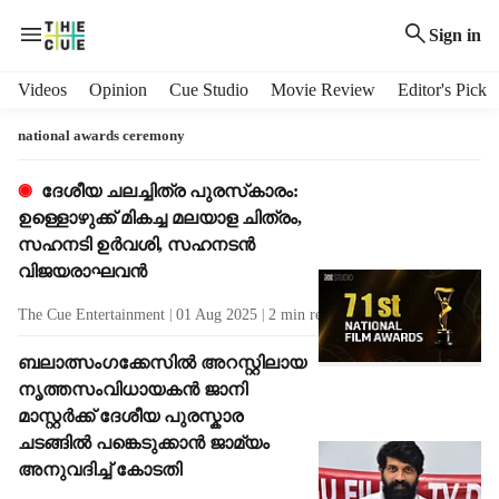
Sign in
H
Videos
Opinion
Cue Studio
Movie Review
Editor's Pick
e
a
national awards ceremony
d
e
T
ദേശീയ ചലച്ചിത്ര പുരസ്‌കാരം:
r
a
ഉള്ളൊഴുക്ക് മികച്ച മലയാള ചിത്രം,
m
g
സഹനടി ഉർവശി, സഹനടൻ
e
R
വിജയരാഘവൻ
n
e
u
s
The Cue Entertainment
01 Aug 2025
2
min read
i
u
t
l
ബലാത്സംഗക്കേസിൽ അറസ്റ്റിലായ
e
t
നൃത്തസംവിധായകൻ ജാനി
m
s
മാസ്റ്റർക്ക് ദേശീയ പുരസ്കാര
s
ചടങ്ങിൽ‌ പങ്കെടുക്കാൻ ജാമ്യം
അനുവദിച്ച് കോടതി