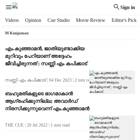
Sign in
H
Videos
Opinion
Cue Studio
Movie Review
Editor's Pick
e
a
M Kunjaman
d
e
T
എം.കുഞ്ഞാമൻ, ജാതിയുണ്ടാക്കിയ
r
a
മുറിവും പേറിയാണ് അദ്ദേഹം
m
g
ജീവിച്ചിരുന്നത് ; സണ്ണി എം കപിക്കാട്
e
R
n
e
സണ്ണി എം കപിക്കാട്
04 Dec 2023
2
min read
u
s
i
u
ബഹുമതികളുടെ ഭാഗമാകാന്‍
t
l
ആഗ്രഹിക്കുന്നില്ല; അവാര്‍ഡ്
e
t
m
നിരസിക്കുന്നുവെന്ന് എം.കുഞ്ഞാമന്‍
s
s
THE CUE
29 Jul 2022
1
min read