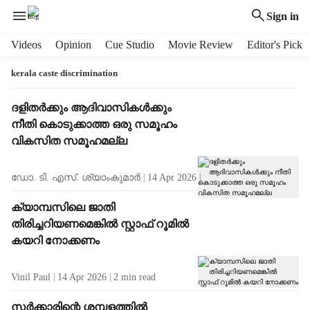
Sign in
H
Videos
Opinion
Cue Studio
Movie Review
Editor's Pick
e
a
kerala caste discrimination
d
e
T
ദളിതര്‍ക്കും ആദിവാസികള്‍ക്കും
r
a
നീതി കൊടുക്കാത്ത ഒരു സമൂഹം
m
g
വികസിത സമൂഹമല്ല
e
R
n
e
ഡോ. ടി. എസ്. ശ്യാംകുമാർ
14 Apr 2026
4
min read
u
s
i
u
ക്യാമ്പസിലെ ജാതി
t
l
തിരിച്ചറിയണമെങ്കില്‍ സ്റ്റാഫ് റൂമില്‍
e
t
m
കയറി നോക്കണം
s
s
Vinil Paul
14 Apr 2026
2
min read
സർക്കാരിന്റെ ശമ്പളത്തിൽ