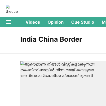
Videos
Opinion
Cue Studio
M
India China Border