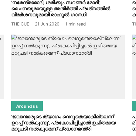
'നരേന്ദ്രമോദി, ശരിക്കും സറണ്ടര്‍ മോദി',
ച
ചൈനയുമായുള്ള അതിര്‍ത്തി പ്രശ്‌നത്തില്‍
റ
വിമര്‍ശനവുമായി രാഹുല്‍ ഗാന്ധി
ക
THE CUE
21 Jun 2020
1
min read
T
Around us
'ജവാന്മാരുടെ ത്യാഗം വെറുതെയാകില്ലെന്ന്
പ
ഉറപ്പ് നല്‍കുന്നു', പ്രകോപിപ്പിച്ചാല്‍ ഉചിതമായ
മ
മറുപടി നല്‍കുമെന്ന് പ്രധാനമന്ത്രി
ഗ