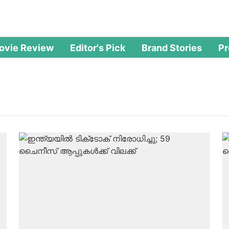
ovie Review
Editor's Pick
Brand Stories
P