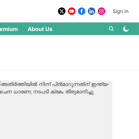
Sign in
remium
About Us