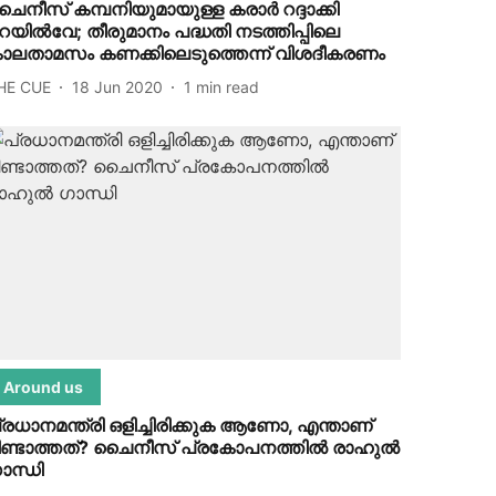
ൈനീസ് കമ്പനിയുമായുള്ള കരാര്‍ റദ്ദാക്കി
െയില്‍വേ; തീരുമാനം പദ്ധതി നടത്തിപ്പിലെ
ാലതാമസം കണക്കിലെടുത്തെന്ന് വിശദീകരണം
HE CUE
18 Jun 2020
1
min read
Around us
്രധാനമന്ത്രി ഒളിച്ചിരിക്കുക ആണോ, എന്താണ്
ിണ്ടാത്തത്? ചൈനീസ് പ്രകോപനത്തില്‍ രാഹുല്‍
ാന്ധി