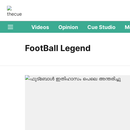
Videos
Opinion
Cue Studio
M
FootBall Legend