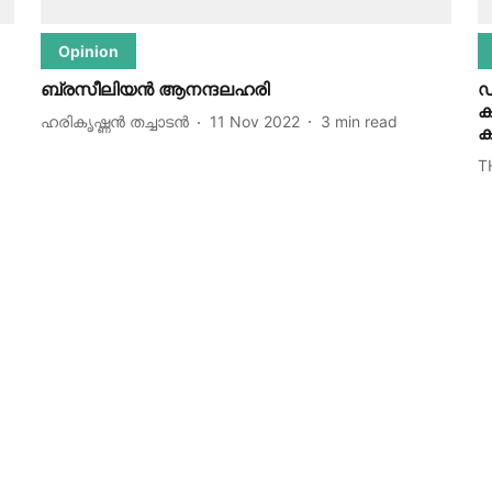
Opinion
ബ്രസീലിയൻ ആനന്ദലഹരി
ഡ
ക
ഹരികൃഷ്ണൻ തച്ചാടൻ
11 Nov 2022
3
min read
ക
T