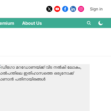
Sign in
remium
About Us