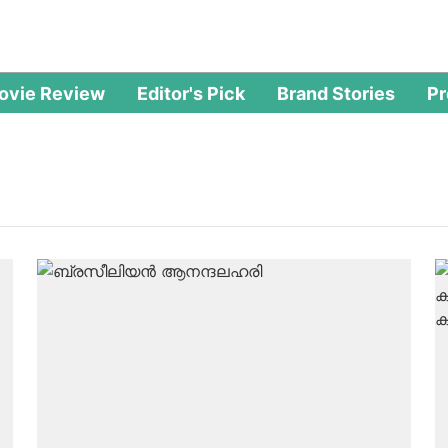
ovie Review
Editor's Pick
Brand Stories
P