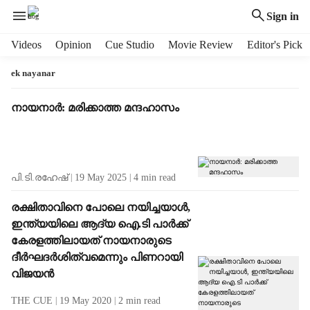
Sign in
H
Videos
Opinion
Cue Studio
Movie Review
Editor's Pick
e
a
ek nayanar
d
e
T
നായനാർ: മരിക്കാത്ത മന്ദഹാസം
r
a
m
g
e
R
n
e
പി.ടി.രഹേഷ്
19 May 2025
4
min read
u
s
i
u
രക്ഷിതാവിനെ പോലെ നയിച്ചയാള്‍,
t
l
ഇന്ത്യയിലെ ആദ്യ ഐ.ടി പാര്‍ക്ക്
e
t
m
കേരളത്തിലായത് നായനാരുടെ
s
s
ദീര്‍ഘദര്‍ശിത്വമെന്നും പിണറായി
വിജയന്‍
THE CUE
19 May 2020
2
min read