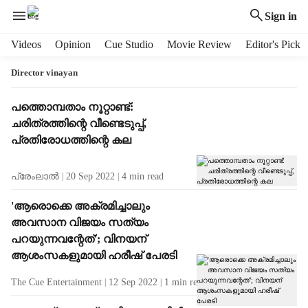
Sign in
H
Videos
Opinion
Cue Studio
Movie Review
Editor's Pick
e
a
Director vinayan
d
e
T
പത്തൊമ്പതാം നൂറ്റാണ്ട്:
r
a
ചരിത്രത്തിന്റെ വീണ്ടെടുപ്പ്,
m
g
പ്രതിരോധത്തിന്റെ കല
e
R
n
e
പ്രേംലാല്‍
20 Sep 2022
4
min read
u
s
i
u
'ആരൊക്കെ അക്രമിച്ചാലും
t
l
അവസാന വിജയം സത്യം
e
t
m
പറയുന്നവന്റേത്'; വിനയന്
s
s
ആശംസകളുമായി ഹരീഷ് പേരടി
The Cue Entertainment
12 Sep 2022
1
min read