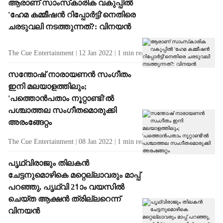
ആരാണ് സാംസ്‌കാരിക വകുപ്പില്‍
'ഹേമ കമ്മീഷന്‍ റിപ്പോര്‍ട്ടി'നെതിരെ
ചരടുവലി നടത്തുന്നത്?: വിനയന്‍
The Cue Entertainment
12 Jan 2022
1
min read
സന്തോഷ് നാരായണന്‍ സംഗീതം
ഇനി മലയാളത്തിലും;
'പത്തൊന്‍പതാം നൂറ്റാണ്ടി'ല്‍
പശ്ചാത്തല സംഗീതമൊരുക്കി
അരംങ്ങേറ്റം
The Cue Entertainment
08 Jan 2022
1
min read
പൃഥ്വിരാജും തിലകന്‍
ചേട്ടനുമൊഴികെ മറ്റെല്ലാവരും മാപ്പ്
പറഞ്ഞു, പൃഥ്വി 21ാം വയസില്‍
ചെയ്ത ആക്ഷന്‍ ത്രില്ലറെന്ന്
വിനയന്‍