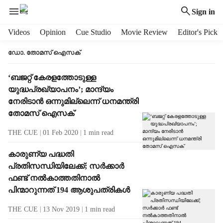
Sign in
H
Videos
Opinion
Cue Studio
Movie Review
Editor's Pick
e
a
ഡോ. തോമസ് ഐസക്
d
e
T
‘ബജറ്റ് കേരളത്തോടുള്ള
r
a
യുദ്ധപ്രഖ്യാപനം’; മാന്ദ്യം
m
g
നേരിടാന്‍ ഒന്നുമില്ലെന്ന് ധനമന്ത്രി
e
R
തോമസ് ഐസക്
n
e
u
s
THE CUE
01 Feb 2020
1
min read
i
u
t
l
കാരുണ്യ പദ്ധതി
e
t
പ്രതിസന്ധിയിലേക്ക്; സര്‍ക്കാര്‍
m
s
ഫണ്ട് നല്‍കാത്തതിനാല്‍
s
പിന്മാറുന്നത് 194 ആശുപത്രികള്‍
THE CUE
13 Nov 2019
1
min read