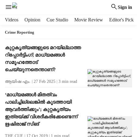
Sign in
H
Videos
Opinion
Cue Studio
Movie Review
Editor's Pick
e
a
Crime Reporting
d
e
T
കുറ്റകൃത്യങ്ങളുടെ മറയില്ലാത്ത
r
a
റിപ്പോര്‍ട്ടിംഗ്; മാധ്യമങ്ങള്‍
m
g
സമൂഹത്തോട്
e
R
ചെയ്യുന്നതെന്താണ്?
n
e
u
s
ആയിഷ എം.
27 Feb 2025
3
min read
i
u
t
l
‘മാധ്യമങ്ങള്‍ മിതത്വം
e
t
പാലിച്ചില്ലെങ്കില്‍ കൂടത്തായി
m
s
ആവര്‍ത്തിക്കും’; കുറ്റകൃത്യം
s
ഇത്രയ്ക്ക് വിശദീകരിക്കേണ്ടെന്ന്
ഋഷിരാജ് സിങ്
THE CUE
17 Oct 2019
1
min read