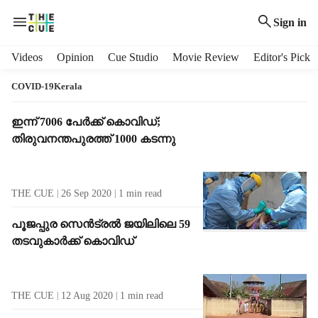
Sign in
H
Videos
Opinion
Cue Studio
Movie Review
Editor's Pick
e
a
COVID-19Kerala
d
e
T
ഇന്ന് 7006 പേര്‍ക്ക് കൊവിഡ്;
r
a
തിരുവനന്തപുരത്ത് 1000 കടന്നു
m
g
e
R
n
e
THE CUE
26 Sep 2020
1
min read
u
s
i
u
പൂജപ്പുര സെന്‍ട്രല്‍ ജയിലിലെ 59
t
l
തടവുകാര്‍ക്ക് കൊവിഡ്
e
t
m
s
s
THE CUE
12 Aug 2020
1
min read