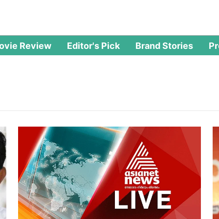
ovie Review
Editor's Pick
Brand Stories
P