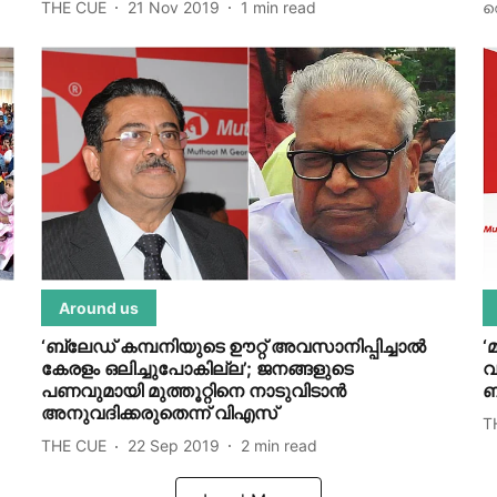
THE CUE
21 Nov 2019
1
min read
റ
Around us
‘ബ്ലേഡ് കമ്പനിയുടെ ഊറ്റ് അവസാനിപ്പിച്ചാല്‍
‘
കേരളം ഒലിച്ചുപോകില്ല’; ജനങ്ങളുടെ
വ
പണവുമായി മുത്തൂറ്റിനെ നാടുവിടാന്‍
ബ
അനുവദിക്കരുതെന്ന് വിഎസ്
T
THE CUE
22 Sep 2019
2
min read