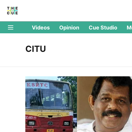
Videos
Opinion
Cue Studio
M
CITU