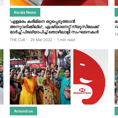
Kerala News
'എളമരം കരീമിനെ ഒറ്റപ്പെടുത്താന്‍
മ
അനുവദിക്കില്ല'; ഏഷ്യാനെറ്റ് ന്യൂസിലേക്ക്
വ
മാര്‍ച്ച് പ്രഖ്യാപിച്ച് തൊഴിലാളി സംഘടനകള്‍
T
THE CUE
29 Mar 2022
1
min read
Around us