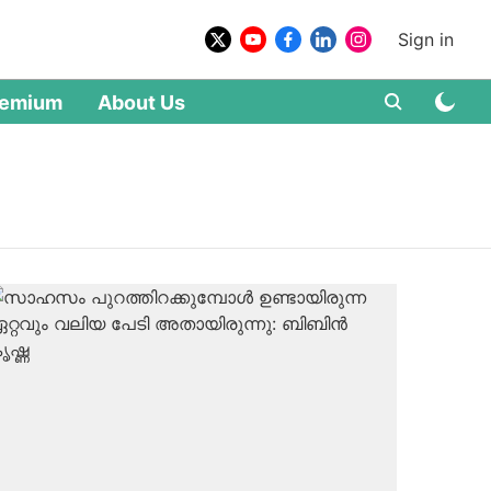
Sign in
remium
About Us