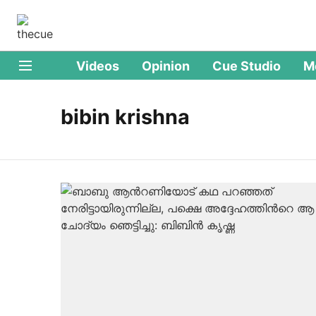
Videos
Opinion
Cue Studio
M
bibin krishna