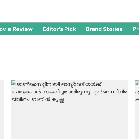
ovie Review
Editor's Pick
Brand Stories
P