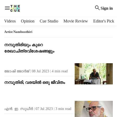
Sign in
H
Videos
Opinion
Cue Studio
Movie Review
Editor's Pick
e
a
Artist Namboothiri
d
e
T
നമ്പൂതിരിയും കുറെ
r
a
രേഖാചിത്രവിശേഷങ്ങളും
m
g
e
R
n
e
ജോഷി ജോര്‍ജ്
08 Jul 2023
4
min read
u
s
i
u
നമ്പൂതിരി, വരയിൽ ഒരു ജീവിതം
t
l
e
t
m
s
s
എന്‍. ഇ. സുധീര്‍
07 Jul 2023
3
min read