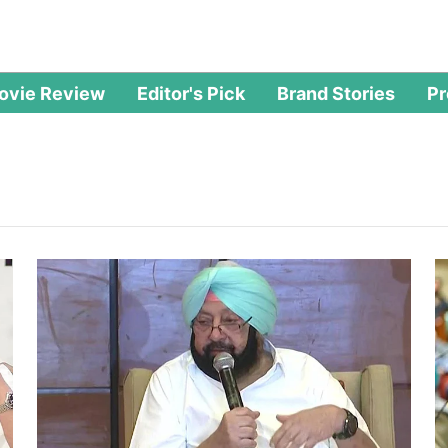
ovie Review
Editor's Pick
Brand Stories
P