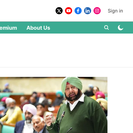
Sign in
remium
About Us