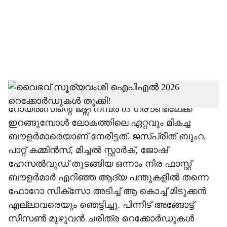
i
a
l
s
h
കൈയിൽ ക്രിക്കറ്റ് ബാറ്റുമായി രാജസ്ഥാൻ
റോയൽസിന്റെ ജഴ്സി നമ്പർ 03 ഗ്രൗണ്ടിലേക്ക്
a
ഇറങ്ങുമ്പോൾ ലോകത്തിലെ ഏറ്റവും മികച്ച
r
ബൗളർമാരെയാണ് നേരിട്ടത്. ജസ്പ്രീത് ബുംറ,
പാറ്റ് കമ്മിൻസ്, മിച്ചൽ സ്റ്റാർക്, ജോഷ്
e
ഹേസൽവുഡ് തുടങ്ങിയ ഒന്നാം നിര ഫാസ്റ്റ്
ബൗളർമാർ എറിഞ്ഞ ആദ്യ പന്തുകളിൽ തന്നെ
ഫോറോ സിക്സോ അടിച്ച് ആ കൊച്ച് മിടുക്കൻ
എല്ലാവരെയും ഞെട്ടിച്ചു. പിന്നീട് അങ്ങോട്ട്
സീസൺ മുഴുവൻ ചരിത്ര റെക്കോർഡുകൾ