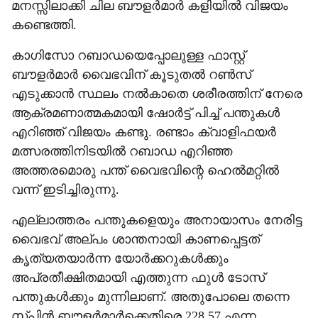
മനസ്സിലാക്കി ചില ബൗളർമാർ കളിയിൽ വിജയം
കണ്ടെത്തി.
​കാഗിസോ റബാഡയെപ്പോലുള്ള ഫാസ്റ്റ്
ബൗളർമാർ വൈഭവിന് കൂടുതൽ റൺസ്
എടുക്കാൻ സ്ഥലം നൽകാതെ ശരീരത്തിന് നേരെ
ആക്രമണാത്മകമായി ഷോർട്ട് പിച്ച് പന്തുകൾ
എറിഞ്ഞ് വിജയം കണ്ടു. രണ്ടാം ക്വാളിഫയർ
മത്സരത്തിനിടയിൽ റബാഡ എറിഞ്ഞ
അത്തരമൊരു പന്ത് വൈഭവിന്റെ ഹെൽമറ്റിൽ
വന്ന് ഇടിച്ചിരുന്നു.
​എല്ലാത്തരം പന്തുകളെയും അനായാസം നേരിട്ട
വൈഭവ് അല്പം ശാന്തനായി കാണപ്പെട്ടത്
കൃത്യതയാർന്ന യോർക്കറുകൾക്കും
അപ്രതീക്ഷിതമായി എത്തുന്ന ഫുൾ ടോസ്
പന്തുകൾക്കും മുന്നിലാണ്. അതുപോലെ തന്നെ
സ്പിൻ ബൗളർമാർക്കെതിരെ 228.57 എന്ന