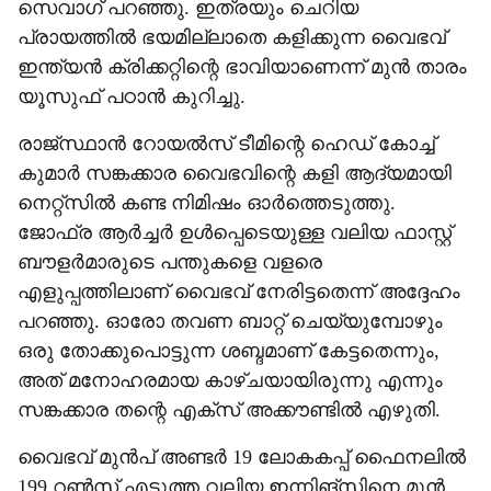
സെവാഗ് പറഞ്ഞു. ഇത്രയും ചെറിയ
പ്രായത്തിൽ ഭയമില്ലാതെ കളിക്കുന്ന വൈഭവ്
ഇന്ത്യൻ ക്രിക്കറ്റിന്റെ ഭാവിയാണെന്ന് മുൻ താരം
യൂസുഫ് പഠാൻ കുറിച്ചു.
​രാജ്സ്ഥാൻ റോയൽസ് ടീമിന്റെ ഹെഡ് കോച്ച്
കുമാർ സങ്കക്കാര വൈഭവിന്റെ കളി ആദ്യമായി
നെറ്റ്സിൽ കണ്ട നിമിഷം ഓർത്തെടുത്തു.
ജോഫ്ര ആർച്ചർ ഉൾപ്പെടെയുള്ള വലിയ ഫാസ്റ്റ്
ബൗളർമാരുടെ പന്തുകളെ വളരെ
എളുപ്പത്തിലാണ് വൈഭവ് നേരിട്ടതെന്ന് അദ്ദേഹം
പറഞ്ഞു. ഓരോ തവണ ബാറ്റ് ചെയ്യുമ്പോഴും
ഒരു തോക്കുപൊട്ടുന്ന ശബ്ദമാണ് കേട്ടതെന്നും,
അത് മനോഹരമായ കാഴ്ചയായിരുന്നു എന്നും
സങ്കക്കാര തന്റെ എക്സ് അക്കൗണ്ടിൽ എഴുതി.
​വൈഭവ് മുൻപ് അണ്ടർ 19 ലോകകപ്പ് ഫൈനലിൽ
199 റൺസ് എടുത്ത വലിയ ഇന്നിങ്സിനെ മുൻ