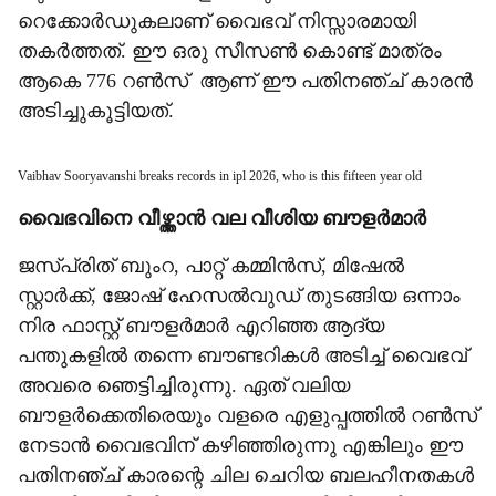
റെക്കോർഡുകലാണ് വൈഭവ് നിസ്സാരമായി
തകർത്തത്. ഈ ഒരു സീസൺ കൊണ്ട് മാത്രം
ആകെ 776 റൺസ് ആണ് ഈ പതിനഞ്ച് കാരൻ
അടിച്ചുകൂട്ടിയത്.
Vaibhav Sooryavanshi breaks records in ipl 2026, who is this fifteen year old
വൈഭവിനെ വീഴ്ത്താൻ വല വീശിയ ബൗളർമാർ
​ജസ്പ്രിത് ബുംറ, പാറ്റ് കമ്മിൻസ്, മിഷേൽ
സ്റ്റാർക്ക്, ജോഷ് ഹേസൽവുഡ് തുടങ്ങിയ ഒന്നാം
നിര ഫാസ്റ്റ് ബൗളർമാർ എറിഞ്ഞ ആദ്യ
പന്തുകളിൽ തന്നെ ബൗണ്ടറികൾ അടിച്ച് വൈഭവ്
അവരെ ഞെട്ടിച്ചിരുന്നു. ഏത് വലിയ
ബൗളർക്കെതിരെയും വളരെ എളുപ്പത്തിൽ റൺസ്
നേടാൻ വൈഭവിന് കഴിഞ്ഞിരുന്നു എങ്കിലും ഈ
പതിനഞ്ച് കാരന്റെ ചില ചെറിയ ബലഹീനതകൾ