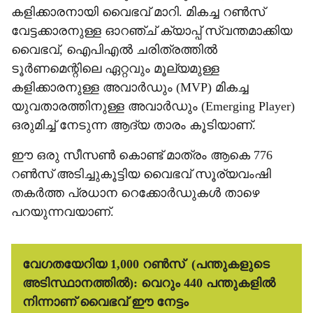
കളിക്കാരനായി വൈഭവ് മാറി. മികച്ച റൺസ്
വേട്ടക്കാരനുള്ള ഓറഞ്ച് ക്യാപ്പ് സ്വന്തമാക്കിയ
വൈഭവ്, ഐപിഎൽ ചരിത്രത്തിൽ
ടൂർണമെന്റിലെ ഏറ്റവും മൂല്യമുള്ള
കളിക്കാരനുള്ള അവാർഡും (MVP) മികച്ച
യുവതാരത്തിനുള്ള അവാർഡും (Emerging Player)
ഒരുമിച്ച് നേടുന്ന ആദ്യ താരം കൂടിയാണ്.
ഈ ഒരു സീസൺ കൊണ്ട് മാത്രം ആകെ 776
റൺസ് അടിച്ചുകൂട്ടിയ വൈഭവ് സൂര്യവംഷി
തകർത്ത പ്രധാന റെക്കോർഡുകൾ താഴെ
പറയുന്നവയാണ്.
വേഗതയേറിയ 1,000 റൺസ് (പന്തുകളുടെ
അടിസ്ഥാനത്തിൽ):
വെറും 440 പന്തുകളിൽ
നിന്നാണ് വൈഭവ് ഈ നേട്ടം