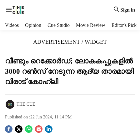
Sign in
H
Videos
Opinion
Cue Studio
Movie Review
Editor's Pick
e
a
ADVERTISEMENT / WIDGET
d
e
r
വീണ്ടും റെക്കോര്‍ഡ്; ലോകകപ്പുകളില്‍
m
3000 റണ്‍സ് നേടുന്ന ആദ്യ താരമായി
e
n
വിരാട് കോഹ്ലി
u
i
t
THE CUE
e
m
Published on :
22 Jun 2024, 11:14 PM
s
S