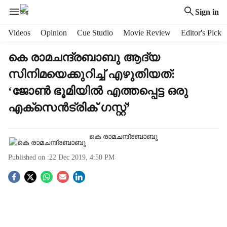
Sign in
H
Videos
Opinion
Cue Studio
Movie Review
Editor's Pick
e
a
കെ രാമചന്ദ്രബാബു ആദ്യ
d
സിനിമയെക്കുറിച്ച് എഴുതിയത്:
e
r
‘ജോണ്‍ ഭൂമിയില്‍ എത്തപ്പെട്ട ഒരു
m
എക്സെന്‍ട്രിക് ഗസ്റ്റ്’
e
n
u
കെ രാമചന്ദ്രബാബു
i
t
Published on :
22 Dec 2019, 4:50 PM
e
m
S
s
o
c