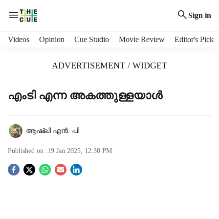
Sign in
H
Videos
Opinion
Cue Studio
Movie Review
Editor's Pick
e
a
ADVERTISEMENT / WIDGET
d
e
r
എംടി എന്ന അകത്തുള്ളയാള്‍
m
e
n
ആഷ്‌ലി എന്‍. പി
u
i
Published on :
19 Jan 2025, 12:30 PM
t
e
S
m
s
o
c