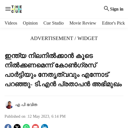
Sign in
H
Videos
Opinion
Cue Studio
Movie Review
Editor's Pick
e
a
ADVERTISEMENT / WIDGET
d
e
r
ഇന്ത്യ നിലനില്‍ക്കാന്‍ കൂടെ
m
നില്‍ക്കണമെന്ന് കോണ്‍ഗ്രസ്
e
n
പാര്‍ട്ടിയും നേതൃത്വവും എന്നോട്
u
പറഞ്ഞു- ടി.എന്‍ പ്രതാപന്‍ അഭിമുഖം
i
t
e
m
എ പി ഭവിത
s
Published on :
12 May 2023, 6:14 PM