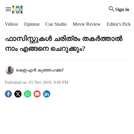
Sign in
H
Videos
Opinion
Cue Studio
Movie Review
Editor's Pick
e
a
ഫാസിസ്റ്റുകള്‍ ചരിത്രം തകര്‍ത്താല്‍
d
നാം എങ്ങനെ ചെറുക്കും?
e
r
m
e
കെഇഎന്‍ കുഞ്ഞഹമ്മദ്
n
u
Published on :
01 Nov 2019, 9:09 PM
i
S
t
e
o
m
s
c
i