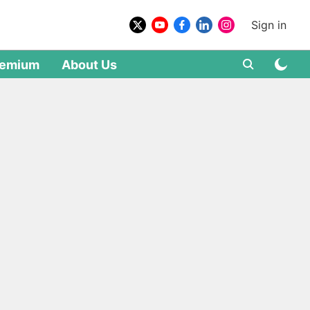
Sign in
remium
About Us