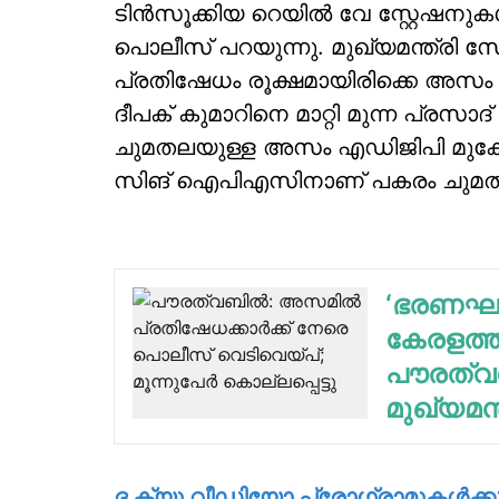
ടിന്‍സൂക്കിയ റെയില്‍ വേ സ്റ്റേഷനുകള്
പൊലീസ് പറയുന്നു. മുഖ്യമന്ത്രി
പ്രതിഷേധം രൂക്ഷമായിരിക്കെ അസം സര
ദീപക് കുമാറിനെ മാറ്റി മുന്ന പ്രസാ
ചുമതലയുള്ള അസം എഡിജിപി മുകേഷ് 
സിങ് ഐപിഎസിനാണ് പകരം ചുമ
‘ഭരണഘടന
കേരളത്തി
പൗരത്വഭേ
മുഖ്യമന്
ദ ക്യു വീഡിയോ പ്രോഗ്രാമുകള്‍ക്