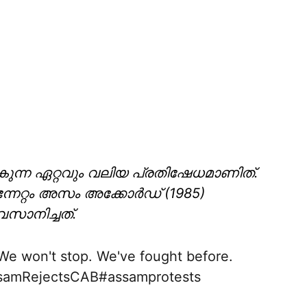
കുന്ന ഏറ്റവും വലിയ പ്രതിഷേധമാണിത്.
ുന്നേറ്റം അസം അക്കോര്‍ഡ് (1985)
വസാനിച്ചത്.
We won't stop. We've fought before.
samRejectsCAB
#assamprotests