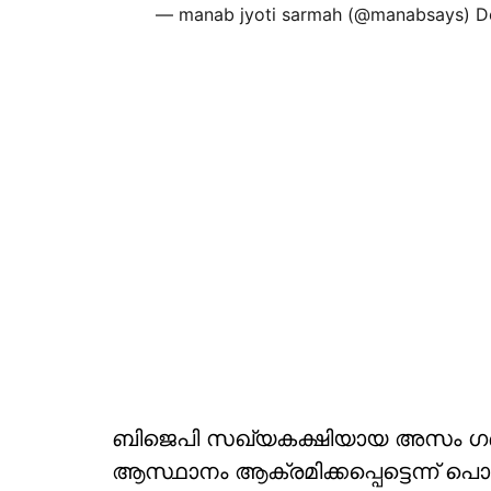
— manab jyoti sarmah (@manabsays)
D
ബിജെപി സഖ്യകക്ഷിയായ അസം ഗണ 
ആസ്ഥാനം ആക്രമിക്കപ്പെട്ടെന്ന് പ