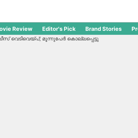
ovie Review
Editor's Pick
Brand Stories
P