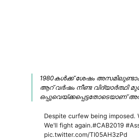
1980കള്‍ക്ക് ശേഷം അസമിലുണ്ടാ
ആറ് വര്‍ഷം നീണ്ട വിദ്യാര്‍ത്ഥി മ
ഒപ്പുവെയ്ക്കപ്പെട്ടതോടെയാണ് അ
Despite curfew being imposed. 
We'll fight again.
#CAB2019
#As
pic.twitter.com/TI05AH3zPd