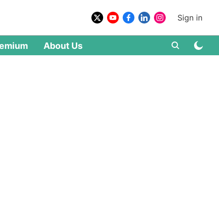
Sign in
remium
About Us