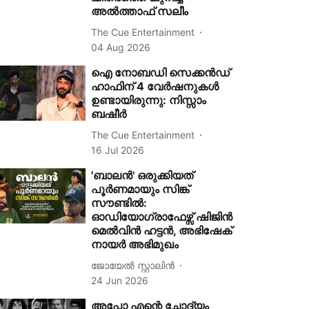
അൽത്താഫ് സലീം
The Cue Entertainment
04 Aug 2026
ഐ നോബഡി സെക്കന്‍ഡ്
ഹാഫിന് 4 വേര്‍ഷനുകള്‍
ഉണ്ടായിരുന്നു: നിസ്സാം
ബഷീർ
The Cue Entertainment
16 Jul 2026
'ബാലൻ' ഒരുക്കിയത്
പൂർണമായും സിങ്ക്
സൗണ്ടിൽ:
ഓഡിയോഗ്രാഫേഴ്സ് ഷിജിൻ
മെൽവിൻ ഹട്ടൻ, അഭിഷേക്
നായർ അഭിമുഖം
ജോയേൽ സ്റ്റാലിൻ
24 Jun 2026
അപ്പോ എന്റെ ചോദ്യം