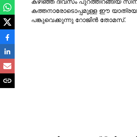
കഴിഞ്ഞ ദിവസം പുറത്തിറങ്ങിയ സിനിമ
കത്തനാരോടൊപ്പമുള്ള ഈ യാത്രയു
പങ്കുവെക്കുന്നു റോജിൻ തോമസ്.