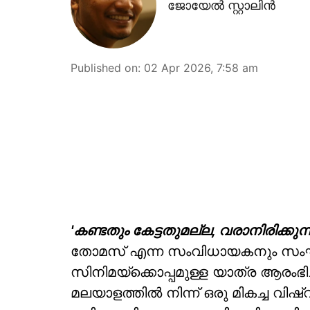
ജോയേൽ സ്റ്റാലിൻ
Published on
:
02 Apr 2026, 7:58 am
'കണ്ടതും കേട്ടതുമല്ല, വരാനിരിക്കുന്
തോമസ് എന്ന സംവിധായകനും സംഘവ
സിനിമയ്‌ക്കൊപ്പമുള്ള യാത്ര ആരംഭിച്
മലയാളത്തിൽ നിന്ന് ഒരു മികച്ച വിഷ്