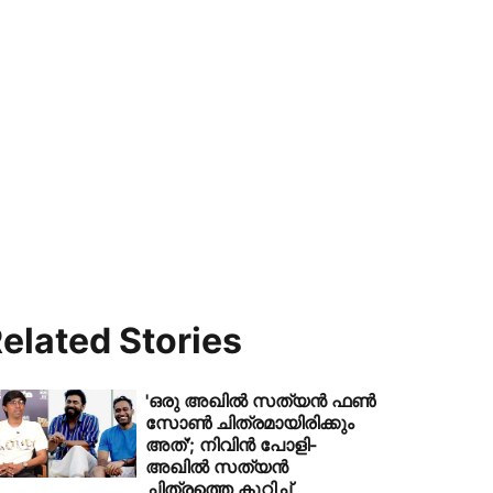
elated Stories
'ഒരു അഖിൽ സത്യൻ ഫൺ
സോൺ ചിത്രമായിരിക്കും
അത്'; നിവിൻ പോളി-
അഖിൽ സത്യൻ
ചിത്രത്തെ കുറിച്ച്