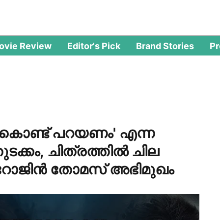
ovie Review
Editor's Pick
Brand Stories
P
ുകൊണ്ട് പറയണം' എന്ന
ുടക്കം, ചിത്രത്തിൽ ചില
റോജിൻ തോമസ് അഭിമുഖം