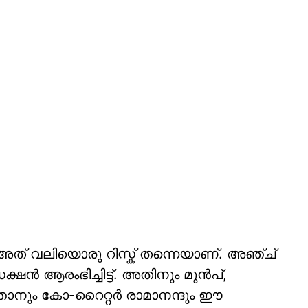
് വലിയൊരു റിസ്ക് തന്നെയാണ്. അഞ്ച്
 ആരംഭിച്ചിട്ട്. അതിനും മുൻപ്,
നും കോ-റൈറ്റർ രാമാനന്ദും ഈ