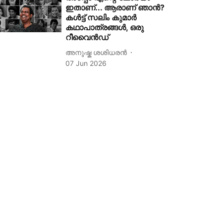
ഇതാണ്... ആരാണ് ഞാൻ?
കൾട്ട് സലിം കുമാർ
കഥാപാത്രങ്ങൾ, ഒരു
റീവൈൻഡ്
അനുഷ്ക ശശിധരൻ
07 Jun 2026